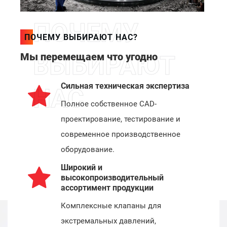
ПОЧЕМУ
ПОЧЕМУ ВЫБИРАЮТ НАС?
Мы перемещаем что угодно
ВЫБИРАЮТ
Сильная техническая экспертиза
НАС
Полное собственное CAD-
проектирование, тестирование и
современное производственное
оборудование.
Широкий и
высокопроизводительный
ассортимент продукции
Комплексные клапаны для
экстремальных давлений,