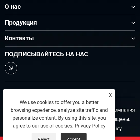
О нас
Продукция
Контакты
ПОДПИСЫВАЙТЕСЬ НА НАС
X
We use cookies to offer you a better
Авторское право © 2025 ООО «Чжэцзянская компания
browsing experience, analyze site traffic and
personalize content. By using this site, you
запорной арматуры Яньчэн» Все права защищены.
agree to our use of cookies.
Privacy Policy
Links
|
Sitemap
|
RSS
|
XML
|
Privacy Policy
Reject
Accept