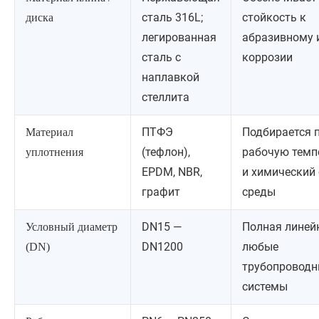
сталь 316L;
стойкость к
диска
легированная
абразивному 
сталь с
коррозии
наплавкой
стеллита
ПТФЭ
Подбирается 
Материал
(тефлон),
рабочую темп
уплотнения
EPDM, NBR,
и химический
графит
среды
DN15 —
Полная линей
Условный диаметр
DN1200
любые
(DN)
трубопроводн
системы