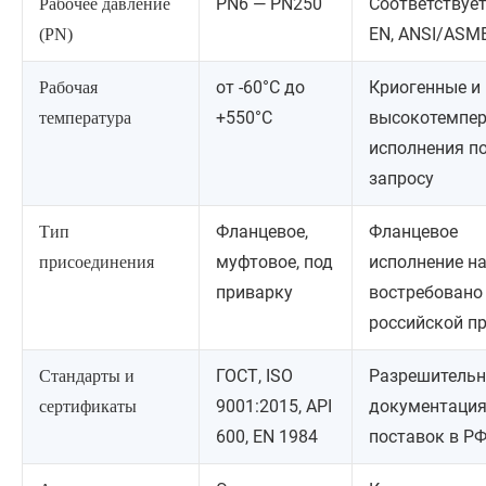
PN6 — PN250
Соответствует
Рабочее давление
EN, ANSI/ASM
(PN)
от -60°C до
Криогенные и
Рабочая
+550°C
высокотемпе
температура
исполнения п
запросу
Фланцевое,
Фланцевое
Тип
муфтовое, под
исполнение н
присоединения
приварку
востребовано
российской п
ГОСТ, ISO
Разрешительн
Стандарты и
9001:2015, API
документация
сертификаты
600, EN 1984
поставок в РФ